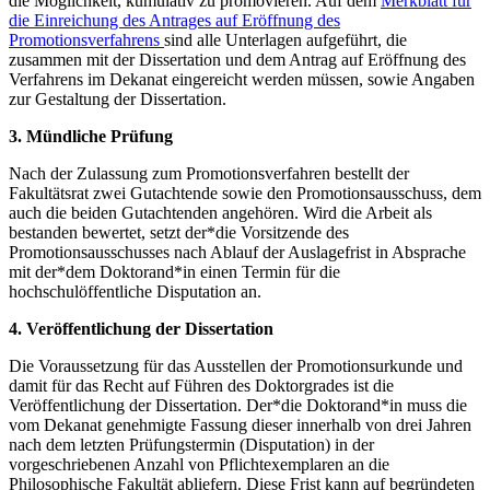
die Möglichkeit, kumulativ zu promovieren. Auf dem
Merkblatt für
die Einreichung des Antrages auf Eröffnung des
Promotionsverfahrens
sind alle Unterlagen aufgeführt, die
zusammen mit der Dissertation und dem Antrag auf Eröffnung des
Verfahrens im Dekanat eingereicht werden müssen, sowie Angaben
zur Gestaltung der Dissertation.
3.
Mündliche Prüfung
Nach der Zulassung zum Promotionsverfahren bestellt der
Fakultätsrat zwei Gutachtende sowie den Promotionsausschuss, dem
auch die beiden Gutachtenden angehören. Wird die Arbeit als
bestanden bewertet, setzt der*die Vorsitzende des
Promotionsausschusses nach Ablauf der Auslagefrist in Absprache
mit der*dem Doktorand*in einen Termin für die
hochschulöffentliche Disputation an.
4. Veröffentlichung der Dissertation
Die Voraussetzung für das Ausstellen der Promotionsurkunde und
damit für das Recht auf Führen des Doktorgrades ist die
Veröffentlichung der Dissertation. Der*die Doktorand*in muss die
vom Dekanat genehmigte Fassung dieser innerhalb von drei Jahren
nach dem letzten Prüfungstermin (Disputation) in der
vorgeschriebenen Anzahl von Pflichtexemplaren an die
Philosophische Fakultät abliefern. Diese Frist kann auf begründeten