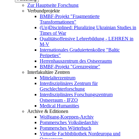
Zur Hauptseite Forschung
Verbundprojekte
BMBF-Projekt "Fragmentierte
Transformationen"
(Un)Disciplined: Pluralizing Ukrainian Studies in
Times of War
Qualitätsoffensive Lehrerbildung - LEHREN in
M-V
Internationales Graduiertenkolleg "Baltic
Peripeties"
Herrenhauszentrum des Ostseeraums
BMBF-Projekt "Grenzregime"
Interfakultäre Zentren
Mittelalterzentrum
Interdisziplinäres Zentrum für
Geschlechterforschung
Interdisziplinäres Forschungszentrum
Ostseeraum - IFZO
Medical Humanities
Archive & Editionen
Wolfgang-Koeppen-Archiv
Pommersches Volksliedarchiv
Pommersches Wörterbuch
Virtuelle Fachbibliothek Nordeuropa und