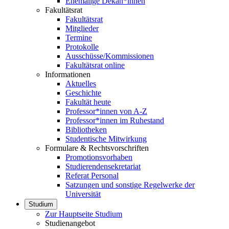
Ehemalige Dekan*innen
Fakultätsrat
Fakultätsrat
Mitglieder
Termine
Protokolle
Ausschüsse/Kommissionen
Fakultätsrat online
Informationen
Aktuelles
Geschichte
Fakultät heute
Professor*innen von A-Z
Professor*innen im Ruhestand
Bibliotheken
Studentische Mitwirkung
Formulare & Rechtsvorschriften
Promotionsvorhaben
Studierendensekretariat
Referat Personal
Satzungen und sonstige Regelwerke der
Universität
Studium
Zur Hauptseite Studium
Studienangebot