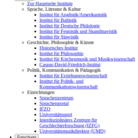
Zur Hauptseite Institute
Sprache, Literatur & Kultur
Institut für Anglistik/Amerikanistik
Institut für Baltistik
Institut für Deutsche Philologie
Institut für Fennistik und Skandinavistik
Institut für Slawistik
Geschichte, Philosophie & Künste
Historisches Institut
Institut für Philosophie
Institut für Kirchenmusik und Musikwissenschaft
Caspar-David-Friedrich-Institut
Politik, Kommunikation & Pädagogik
Institut für Erziehungswissenschaft
Institut für Politik- und
Kommunikationswissenschaft
Einrichtungen
Sprachenzentrum
Sprachenportal
IFZO
Universitätssport
Interdisziplinäres Zentrum für
Geschlechterforschung (IZFG)
Universitätsmusikdirektor (UMD)
Forschung