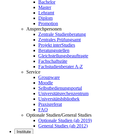
Bachelor
Master
Lehramt
Diplom
Promotion
Ansprechpersonen
Zentrale Studienberatung
Zentrales Prüfungsamt
Projekt interStudies
Beratungsstellen
Gleichstellungsbeauftragte
Fachschaftsräte
Fachstudienberater A-Z
Service
Groupware
Moodle
Selbstbedienungsportal
Universitätsrechenzentrum
Universitätsbibliothek
Praxisreferat
FAQ
Optionale Studien/General Studies
Optionale Studien (ab 2019)
General Studies (ab 2012)
Institute