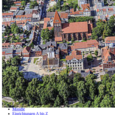
Rechenzentrum
Universitätssport
Musik
Sprachenzentrum
Philosophische Fakultät
Philosophische Fakultät
Fakultätsleitung
Fakultätsgeschäftsführer
Verwaltung
Institute
Fakultätsrat
Fachschaftsräte
Fachstudienberater A-Z
Professor*innen von A-Z
Optionale Studien/General Studies
Service
Selbstbedienungsportal
Groupware
Moodle
Einrichtungen A bis Z