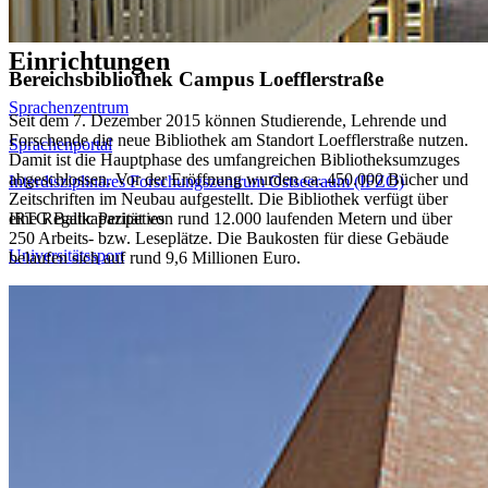
Institut für Politik- und Kommunikationswissenschaft
Einrichtungen
Bereichsbibliothek Campus Loefflerstraße
Sprachenzentrum
Seit dem 7. Dezember 2015 können Studierende, Lehrende und
Forschende die neue Bibliothek am Standort Loefflerstraße nutzen.
Sprachenportal
Damit ist die Hauptphase des umfangreichen Bibliotheksumzuges
abgeschlossen. Vor der Eröffnung wurden ca. 450.000 Bücher und
Interdisziplinäres Forschungszentrum Ostseeraum (IFZO)
Zeitschriften im Neubau aufgestellt. Die Bibliothek verfügt über
IRTG Baltic Peripeties
eine Regalkapazität von rund 12.000 laufenden Metern und über
250 Arbeits- bzw. Leseplätze. Die Baukosten für diese Gebäude
Universitätssport
belaufen sich auf rund 9,6 Millionen Euro.
Interdisziplinäres Zentrum für Geschlechterforschung
Universitätsmusikdirektor
Soziale Medien
Instagram
LinkedIn
Facebook
YouTube