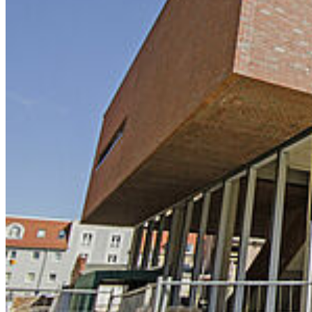
Mastodon
Bluesky
Uniapp
Karte
Campus Innenstadt
Campus Berthold-Beitz-Platz
Campus
Soldmannstraße
Campus Loefflerstraße