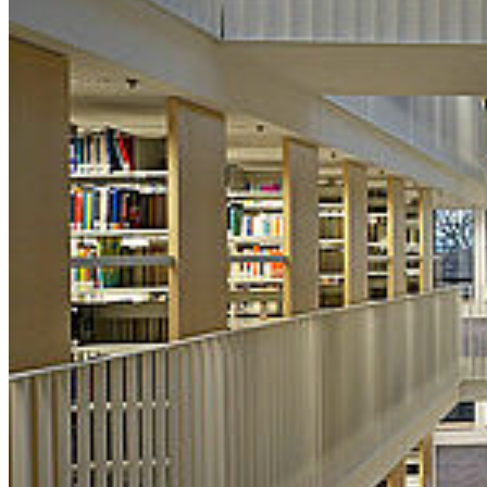
Institut für Anglistik/Amerikanistik
Institut für Baltistik
Institut für Deutsche Philologie
Institut für Fennistik und Skandinavistik
Institut für Slawistik
Geschichte, Philosophie und Künste
Caspar David Friedrich Institut
Historisches Institut
Institut für Philosophie
Institut für Kirchenmusik und Musikwissenschaft
Politik, Kommunikation und Pädagogik
Institut für Erziehungswissenschaft