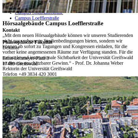
Campus Innenstadt
Campus Berthold-Beitz-Platz
Campus Soldmannstraße
Campus Loefflerstraße
Hörsaalgebäude Campus Loefflerstraße
Kontakt
„Mit dem neuen Hörsaalgebäude können wir unseren Studierenden
nicht nur verbesserte Studienbedingungen bieten, sondern wir
Philosophische Fakultät
können ab sofort zu Tagungen und Kongressen einladen, für die
Dekanat
vorher keine angemessenen Räume zur Verfügung standen. Für die
nationale und internationale Sichtbarkeit der Universität Greifswald
Ernst-Lohmeyer-Platz 3
ist dies ein unschätzbarer Gewinn.“ - Prof. Dr. Johanna Weber
17489 Greifswald
Rektorin der Universität Greifswald
Telefon +49 3834 420 3001
Telefax +49 3834 420 3002
dekanphf
@uni-greifswald
.de
Universität Greifswald
Startseite
Zentrales Prüfungsamt
Studierendensekretariat
Zentrale Studienberatung
International Office
Universitätsbibliothek