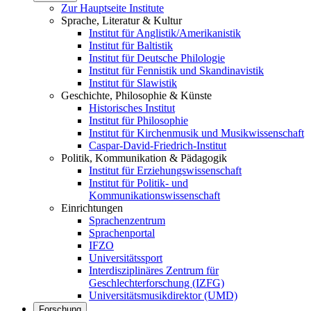
Zur Hauptseite Institute
Sprache, Literatur & Kultur
Institut für Anglistik/Amerikanistik
Institut für Baltistik
Institut für Deutsche Philologie
Institut für Fennistik und Skandinavistik
Institut für Slawistik
Geschichte, Philosophie & Künste
Historisches Institut
Institut für Philosophie
Institut für Kirchenmusik und Musikwissenschaft
Caspar-David-Friedrich-Institut
Politik, Kommunikation & Pädagogik
Institut für Erziehungswissenschaft
Institut für Politik- und
Kommunikationswissenschaft
Einrichtungen
Sprachenzentrum
Sprachenportal
IFZO
Universitätssport
Interdisziplinäres Zentrum für
Geschlechterforschung (IZFG)
Universitätsmusikdirektor (UMD)
Forschung