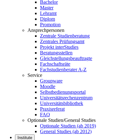
Bachelor
Master
Lehramt
Diplom
Promotion
Ansprechpersonen
Zentrale Studienberatung
Zentrales Prüfungsamt
Projekt interStudies
Beratungsstellen
Gleichstellungsbeauftragte
Fachschaftsräte
Fachstudienberater A-Z
Service
Groupware
Moodle
Selbstbedienungsportal
Universitätsrechenzentrum
Universitätsbibliothek
Praxisreferat
FAQ
Optionale Studien/General Studies
Optionale Studien (ab 2019)
General Studies (ab 2012)
Institute