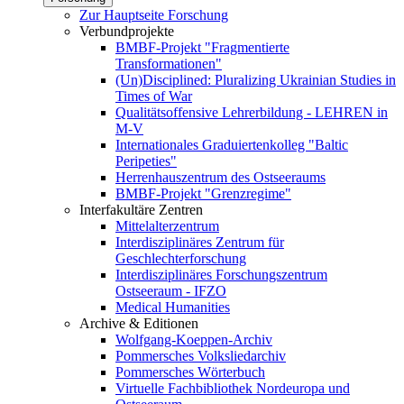
Zur Hauptseite Forschung
Verbundprojekte
BMBF-Projekt "Fragmentierte
Transformationen"
(Un)Disciplined: Pluralizing Ukrainian Studies in
Times of War
Qualitätsoffensive Lehrerbildung - LEHREN in
M-V
Internationales Graduiertenkolleg "Baltic
Peripeties"
Herrenhauszentrum des Ostseeraums
BMBF-Projekt "Grenzregime"
Interfakultäre Zentren
Mittelalterzentrum
Interdisziplinäres Zentrum für
Geschlechterforschung
Interdisziplinäres Forschungszentrum
Ostseeraum - IFZO
Medical Humanities
Archive & Editionen
Wolfgang-Koeppen-Archiv
Pommersches Volksliedarchiv
Pommersches Wörterbuch
Virtuelle Fachbibliothek Nordeuropa und