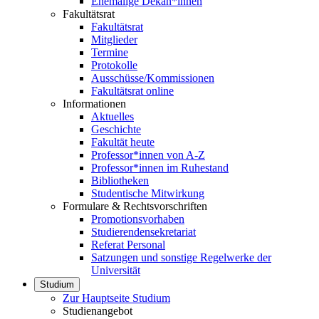
Ehemalige Dekan*innen
Fakultätsrat
Fakultätsrat
Mitglieder
Termine
Protokolle
Ausschüsse/Kommissionen
Fakultätsrat online
Informationen
Aktuelles
Geschichte
Fakultät heute
Professor*innen von A-Z
Professor*innen im Ruhestand
Bibliotheken
Studentische Mitwirkung
Formulare & Rechtsvorschriften
Promotionsvorhaben
Studierendensekretariat
Referat Personal
Satzungen und sonstige Regelwerke der
Universität
Studium
Zur Hauptseite Studium
Studienangebot