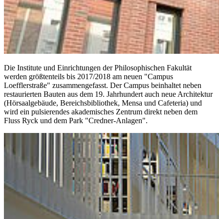
Die Institute und Einrichtungen der Philosophischen Fakultät
werden größtenteils bis 2017/2018 am neuen "Campus
Loefflerstraße" zusammengefasst. Der Campus beinhaltet neben
restaurierten Bauten aus dem 19. Jahrhundert auch neue Architektur
(Hörsaalgebäude, Bereichsbibliothek, Mensa und Cafeteria) und
wird ein pulsierendes akademisches Zentrum direkt neben dem
Fluss Ryck und dem Park "Credner-Anlagen".
Weiter
Go to slide 1
Go to slide 2
Go to slide 3
Go to slide 4
Sprache, Literatur und Kultur