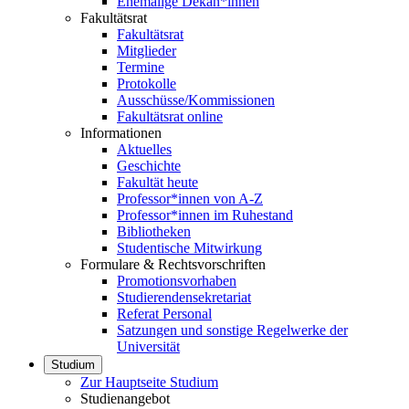
Ehemalige Dekan*innen
Fakultätsrat
Fakultätsrat
Mitglieder
Termine
Protokolle
Ausschüsse/Kommissionen
Fakultätsrat online
Informationen
Aktuelles
Geschichte
Fakultät heute
Professor*innen von A-Z
Professor*innen im Ruhestand
Bibliotheken
Studentische Mitwirkung
Formulare & Rechtsvorschriften
Promotionsvorhaben
Studierendensekretariat
Referat Personal
Satzungen und sonstige Regelwerke der
Universität
Studium
Zur Hauptseite Studium
Studienangebot