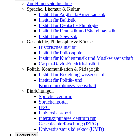
Zur Hauptseite Institute
Sprache, Literatur & Kultur
Institut für Anglistik/Amerikanistik
Institut für Baltistik
Institut für Deutsche Philologie
Institut für Fennistik und Skandinavistik
Institut für Slawistik
Geschichte, Philosophie & Künste
Historisches Institut
Institut für Philosophie
Institut für Kirchenmusik und Musikwissenschaft
Caspar-David-Friedrich-Institut
Politik, Kommunikation & Pädagogik
Institut für Erziehungswissenschaft
Institut für Politik- und
Kommunikationswissenschaft
Einrichtungen
Sprachenzentrum
Sprachenportal
IFZO
Universitätssport
Interdisziplinäres Zentrum für
Geschlechterforschung (IZFG)
Universitätsmusikdirektor (UMD)
Forschung