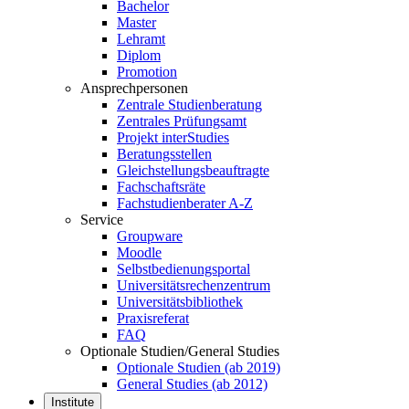
Bachelor
Master
Lehramt
Diplom
Promotion
Ansprechpersonen
Zentrale Studienberatung
Zentrales Prüfungsamt
Projekt interStudies
Beratungsstellen
Gleichstellungsbeauftragte
Fachschaftsräte
Fachstudienberater A-Z
Service
Groupware
Moodle
Selbstbedienungsportal
Universitätsrechenzentrum
Universitätsbibliothek
Praxisreferat
FAQ
Optionale Studien/General Studies
Optionale Studien (ab 2019)
General Studies (ab 2012)
Institute