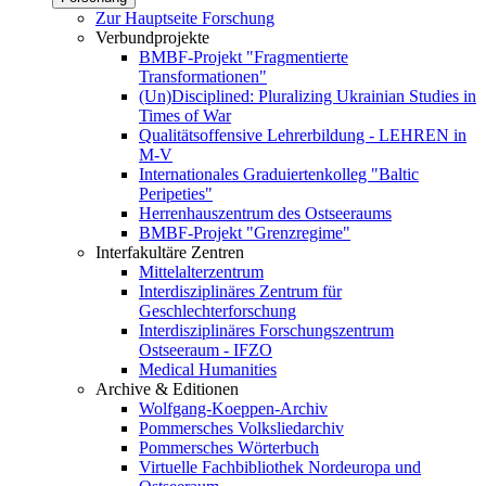
Zur Hauptseite Forschung
Verbundprojekte
BMBF-Projekt "Fragmentierte
Transformationen"
(Un)Disciplined: Pluralizing Ukrainian Studies in
Times of War
Qualitätsoffensive Lehrerbildung - LEHREN in
M-V
Internationales Graduiertenkolleg "Baltic
Peripeties"
Herrenhauszentrum des Ostseeraums
BMBF-Projekt "Grenzregime"
Interfakultäre Zentren
Mittelalterzentrum
Interdisziplinäres Zentrum für
Geschlechterforschung
Interdisziplinäres Forschungszentrum
Ostseeraum - IFZO
Medical Humanities
Archive & Editionen
Wolfgang-Koeppen-Archiv
Pommersches Volksliedarchiv
Pommersches Wörterbuch
Virtuelle Fachbibliothek Nordeuropa und