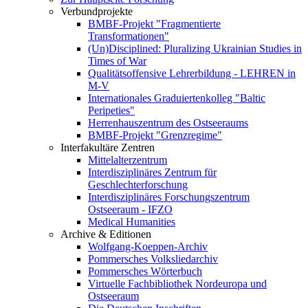
Verbundprojekte
BMBF-Projekt "Fragmentierte
Transformationen"
(Un)Disciplined: Pluralizing Ukrainian Studies in
Times of War
Qualitätsoffensive Lehrerbildung - LEHREN in
M-V
Internationales Graduiertenkolleg "Baltic
Peripeties"
Herrenhauszentrum des Ostseeraums
BMBF-Projekt "Grenzregime"
Interfakultäre Zentren
Mittelalterzentrum
Interdisziplinäres Zentrum für
Geschlechterforschung
Interdisziplinäres Forschungszentrum
Ostseeraum - IFZO
Medical Humanities
Archive & Editionen
Wolfgang-Koeppen-Archiv
Pommersches Volksliedarchiv
Pommersches Wörterbuch
Virtuelle Fachbibliothek Nordeuropa und
Ostseeraum