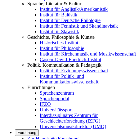
Sprache, Literatur & Kultur
Institut für Anglistik/Amerikanistik
Institut für Baltistik
Institut für Deutsche Philologie
Institut für Fennistik und Skandinavistik
Institut für Slawistik
Geschichte, Philosophie & Künste
Historisches Institut
Institut für Philosophie
Institut für Kirchenmusik und Musikwissenschaft
Caspar-David-Friedrich-Institut
Politik, Kommunikation & Pädagogik
Institut für Erziehungswissenschaft
Institut für Politik- und
Kommunikationswissenschaft
Einrichtungen
Sprachenzentrum
Sprachenportal
IFZO
Universitätssport
Interdisziplinäres Zentrum für
Geschlechterforschung (IZFG)
Universitätsmusikdirektor (UMD)
Forschung
Zur Hauptseite Forschung