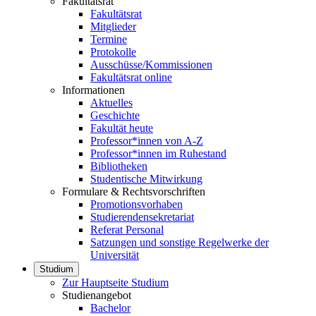
Fakultätsrat
Fakultätsrat
Mitglieder
Termine
Protokolle
Ausschüsse/Kommissionen
Fakultätsrat online
Informationen
Aktuelles
Geschichte
Fakultät heute
Professor*innen von A-Z
Professor*innen im Ruhestand
Bibliotheken
Studentische Mitwirkung
Formulare & Rechtsvorschriften
Promotionsvorhaben
Studierendensekretariat
Referat Personal
Satzungen und sonstige Regelwerke der
Universität
Studium
Zur Hauptseite Studium
Studienangebot
Bachelor