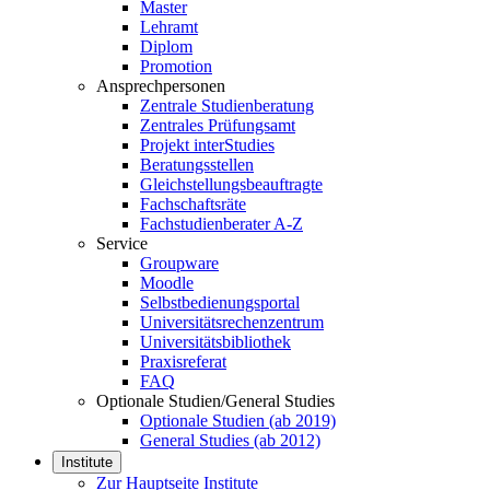
Master
Lehramt
Diplom
Promotion
Ansprechpersonen
Zentrale Studienberatung
Zentrales Prüfungsamt
Projekt interStudies
Beratungsstellen
Gleichstellungsbeauftragte
Fachschaftsräte
Fachstudienberater A-Z
Service
Groupware
Moodle
Selbstbedienungsportal
Universitätsrechenzentrum
Universitätsbibliothek
Praxisreferat
FAQ
Optionale Studien/General Studies
Optionale Studien (ab 2019)
General Studies (ab 2012)
Institute
Zur Hauptseite Institute