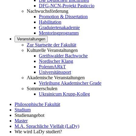
Die Deutschen Inschriften
DFG-NCN-Projekt Pasticcio
Nachwuchsförderung
Promotion & Dissertation
Habilitation
Graduiertenakademie
Mentoringprogramm
Veranstaltungen
Zur Startseite der Fakultät
Kulturelle Veranstaltungen
Greifswalder Bachwoche
Nordischer Klang
PolenmARkT
Universitätssport
Akademische Veranstaltungen
Verleihung Akademischer Grade
Sommerschulen
Ukrainicum Krupp-Kolleg
Philosophische Fakultät
Studium
Studienangebot
Master
M.A. Sprachliche Vielfalt (LaDy)
Wie wird LaDy studiert?