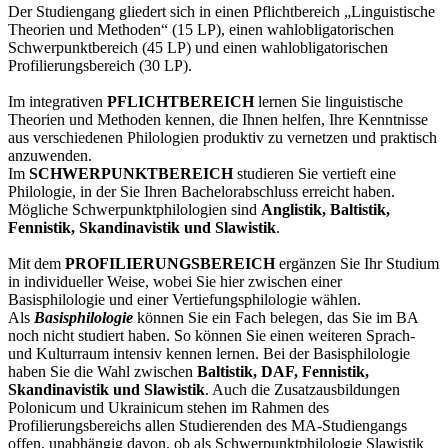
Der Studiengang gliedert sich in einen Pflichtbereich „Linguistische
Theorien und Methoden“ (15 LP), einen wahlobligatorischen
Schwerpunktbereich (45 LP) und einen wahlobligatorischen
Profilierungsbereich (30 LP).
Im integrativen
PFLICHTBEREICH
lernen Sie linguistische
Theorien und Methoden kennen, die Ihnen helfen, Ihre Kenntnisse
aus verschiedenen Philologien produktiv zu vernetzen und praktisch
anzuwenden.
Im
SCHWERPUNKTBEREICH
studieren Sie vertieft eine
Philologie, in der Sie Ihren Bachelorabschluss erreicht haben.
Mögliche Schwerpunktphilologien sind
Anglistik, Baltistik,
Fennistik, Skandinavistik und Slawistik
.
Mit dem
PROFILIERUNGSBEREICH
ergänzen Sie Ihr Studium
in individueller Weise, wobei Sie hier zwischen einer
Basisphilologie und einer Vertiefungsphilologie wählen.
Als
Basisphilologie
können Sie ein Fach belegen, das Sie im BA
noch nicht studiert haben. So können Sie einen weiteren Sprach-
und Kulturraum intensiv kennen lernen. Bei der Basisphilologie
haben Sie die Wahl zwischen
Baltistik, DAF, Fennistik,
Skandinavistik und Slawistik
. Auch die Zusatzausbildungen
Polonicum und Ukrainicum stehen im Rahmen des
Profilierungsbereichs allen Studierenden des MA-Studiengangs
offen, unabhängig davon, ob als Schwerpunktphilologie Slawistik