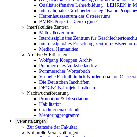
Qualitätsoffensive Lehrerbildung - LEHREN in 
Internationales Graduiertenkolleg "Baltic Peripetie
Herrenhauszentrum des Ostseeraums
BMBF-Projekt "Grenzregime"
Interfakultäre Zentren
Mittelalterzentrum
Interdisziplinäres Zentrum für Geschlechterforsch
Interdisziplinäres Forschungszentrum Ostseeraum
Medical Humanities
Archive & Editionen
Wolfgang-Koeppen-Archiv
Pommersches Volksliedarchiv
Pommersches Wörterbuch
Virtuelle Fachbibliothek Nordeuropa und Ostseer
Die Deutschen Inschriften
DFG-NCN-Projekt Pasticcio
Nachwuchsförderung
Promotion & Dissertation
Habilitation
Graduiertenakademie
Mentoringprogramm
Veranstaltungen
Zur Startseite der Fakultät
Kulturelle Veranstaltungen