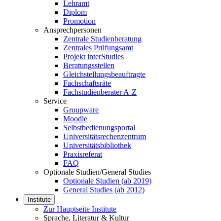
Lehramt
Diplom
Promotion
Ansprechpersonen
Zentrale Studienberatung
Zentrales Prüfungsamt
Projekt interStudies
Beratungsstellen
Gleichstellungsbeauftragte
Fachschaftsräte
Fachstudienberater A-Z
Service
Groupware
Moodle
Selbstbedienungsportal
Universitätsrechenzentrum
Universitätsbibliothek
Praxisreferat
FAQ
Optionale Studien/General Studies
Optionale Studien (ab 2019)
General Studies (ab 2012)
Institute
Zur Hauptseite Institute
Sprache, Literatur & Kultur