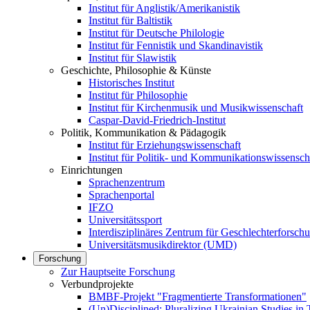
Institut für Anglistik/Amerikanistik
Institut für Baltistik
Institut für Deutsche Philologie
Institut für Fennistik und Skandinavistik
Institut für Slawistik
Geschichte, Philosophie & Künste
Historisches Institut
Institut für Philosophie
Institut für Kirchenmusik und Musikwissenschaft
Caspar-David-Friedrich-Institut
Politik, Kommunikation & Pädagogik
Institut für Erziehungswissenschaft
Institut für Politik- und Kommunikationswissensch
Einrichtungen
Sprachenzentrum
Sprachenportal
IFZO
Universitätssport
Interdisziplinäres Zentrum für Geschlechterforsc
Universitätsmusikdirektor (UMD)
Forschung
Zur Hauptseite Forschung
Verbundprojekte
BMBF-Projekt "Fragmentierte Transformationen"
(Un)Disciplined: Pluralizing Ukrainian Studies in