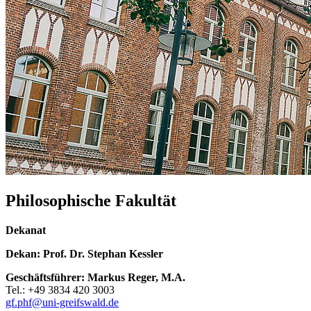
Philosophische Fakultät
Dekanat
Dekan: Prof. Dr. Stephan Kessler
Geschäftsführer: Markus Reger, M.A.
Tel.: +49 3834 420 3003
gf.phf@uni-greifswald.de