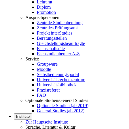
Lehramt
Diplom
Promotion
Ansprechpersonen
Zentrale Studienberatung
Zentrales Prüfungsamt
Projekt interStudies
Beratungsstellen
Gleichstellungsbeauftragte
Fachschaftsräte
Fachstudienberater A-Z
Service
Groupware
Moodle
Selbstbedienungsportal
Universitätsrechenzentrum
Universitätsbibliothek
Praxisreferat
FAQ
Optionale Studien/General Studies
Optionale Studien (ab 2019)
General Studies (ab 2012)
Institute
Zur Hauptseite Institute
Sprache, Literatur & Kultur