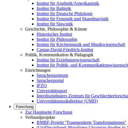
Institut für Anglistik/Amerikanistik
Institut für Baltistik
Institut für Deutsche Philologie
Institut für Fennistik und Skandinavistik
Institut für Slawistik
Geschichte, Philosophie & Künste
Historisches Institut
Institut für Philosophie
Institut für Kirchenmusik und Musikwissenschaft
Caspar-David-Friedrich-Institut
Politik, Kommunikation & Pädagogik
Institut für Erziehungswissenschaft
Institut für Politik- und Kommunikationswissensch
Einrichtungen
Sprachenzentrum
Sprachenportal
IFZO
Universitätssport
Interdisziplinäres Zentrum für Geschlechterforsc
Universitätsmusikdirektor (UMD)
Forschung
Zur Hauptseite Forschung
Verbundprojekte
BMBF-Projekt "Fragmentierte Transformationen"
(Un)Disciplined: Pluralizing Ukrainian Studies in