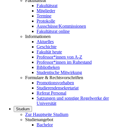
Fakultätsrat
Fakultätsrat
Mitglieder
Termine
Protokolle
Ausschüsse/Kommissionen
Fakultätsrat online
Informationen
Aktuelles
Geschichte
Fakultät heute
Professor*innen von A-Z
Professor*innen im Ruhestand
Bibliotheken
Studentische Mitwirkung
Formulare & Rechtsvorschriften
Promotionsvorhaben
Studierendensekretariat
Referat Personal
Satzungen und sonstige Regelwerke der
Universität
Studium
Zur Hauptseite Studium
Studienangebot
Bachelor