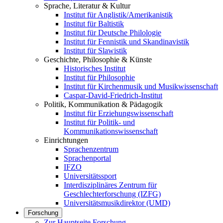
Sprache, Literatur & Kultur
Institut für Anglistik/Amerikanistik
Institut für Baltistik
Institut für Deutsche Philologie
Institut für Fennistik und Skandinavistik
Institut für Slawistik
Geschichte, Philosophie & Künste
Historisches Institut
Institut für Philosophie
Institut für Kirchenmusik und Musikwissenschaft
Caspar-David-Friedrich-Institut
Politik, Kommunikation & Pädagogik
Institut für Erziehungswissenschaft
Institut für Politik- und
Kommunikationswissenschaft
Einrichtungen
Sprachenzentrum
Sprachenportal
IFZO
Universitätssport
Interdisziplinäres Zentrum für
Geschlechterforschung (IZFG)
Universitätsmusikdirektor (UMD)
Forschung
Zur Hauptseite Forschung