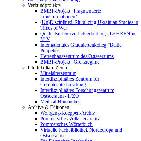
Verbundprojekte
BMBF-Projekt "Fragmentierte
Transformationen"
(Un)Disciplined: Pluralizing Ukrainian Studies in
Times of War
Qualitätsoffensive Lehrerbildung - LEHREN in
M-V
Internationales Graduiertenkolleg "Baltic
Peripeties"
Herrenhauszentrum des Ostseeraums
BMBF-Projekt "Grenzregime"
Interfakultäre Zentren
Mittelalterzentrum
Interdisziplinäres Zentrum für
Geschlechterforschung
Interdisziplinäres Forschungszentrum
Ostseeraum - IFZO
Medical Humanities
Archive & Editionen
Wolfgang-Koeppen-Archiv
Pommersches Volksliedarchiv
Pommersches Wörterbuch
Virtuelle Fachbibliothek Nordeuropa und
Ostseeraum