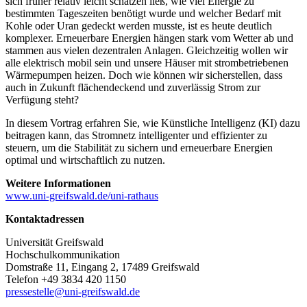
sich früher relativ leicht schätzen ließ, wie viel Energie zu
bestimmten Tageszeiten benötigt wurde und welcher Bedarf mit
Kohle oder Uran gedeckt werden musste, ist es heute deutlich
komplexer. Erneuerbare Energien hängen stark vom Wetter ab und
stammen aus vielen dezentralen Anlagen. Gleichzeitig wollen wir
alle elektrisch mobil sein und unsere Häuser mit strombetriebenen
Wärmepumpen heizen. Doch wie können wir sicherstellen, dass
auch in Zukunft flächendeckend und zuverlässig Strom zur
Verfügung steht?
In diesem Vortrag erfahren Sie, wie Künstliche Intelligenz (KI) dazu
beitragen kann, das Stromnetz intelligenter und effizienter zu
steuern, um die Stabilität zu sichern und erneuerbare Energien
optimal und wirtschaftlich zu nutzen.
Weitere Informationen
www.uni-greifswald.de/uni-rathaus
Kontaktadressen
Universität Greifswald
Hochschulkommunikation
Domstraße 11, Eingang 2, 17489 Greifswald
Telefon +49 3834 420 1150
pressestelle
@uni-greifswald
.de