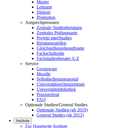
Master
Lehramt
Diplom
Promotion
Ansprechpersonen
Zentrale Studienberatung
Zentrales Prüfungsamt
Projekt interStudies
Beratungsstellen
Gleichstellungsbeauftragte
Fachschaftsräte
Fachstudienberater A-Z
Service
Groupware
Moodle
Selbstbedienungsportal
Universitätsrechenzentrum
Universitätsbibliothek
Praxisreferat
FAQ
Optionale Studien/General Studies
Optionale Studien (ab 2019)
General Studies (ab 2012)
Institute
Zur Hauptseite Institute