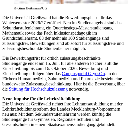
© Gina Heitmann/UG
Die Universität Greifswald hat die Bewerbungsphase für das
Wintersemester 2026/27 eröffnet. Neu im Studienangebot sind das
Sekundarstufenlehramt, ein Quereinstiegs-Masterstudiengang
Mathematik sowie das Fach Inklusionspädagogik im
Grundschullehramt. 88 der mehr als 100 Studiengänge sind
zulassungsfrei. Bewerbungen sind ab sofort für zulassungsfreie und
zulassungsbeschränkte Studienfächer möglich.
Die Bewerbungsfrist für örtlich zulassungsbeschränkte
Studiengänge endet am 15. Juli, für alle anderen Fächer läuft die
Einschreibung bis zum 16. Oktober 2026. Bewerbung und
Einschreibung erfolgen über das
Campusportal GrypsOn
. In den
Fächern Humanmedizin, Zahnmedizin und Pharmazie besteht eine
bundesweite Zulassungsbeschränkung. Hier ist die Bewerbung über
die
Stiftung für Hochschulzulassung
notwendig.
Neue Impulse für die Lehrkräftebildung
Die Universität Greifswald richtet ihre Lehramtsausbildung mit der
Lehrkräftebildungsreform des Landes Mecklenburg-Vorpommern
neu aus: Mit dem Sekundarstufenlehramt werden künftig die
Studiengänge für Gymnasien, Regionale Schulen und
Gesamtschulen in einem Staatsexamensstudiengang gebündelt.