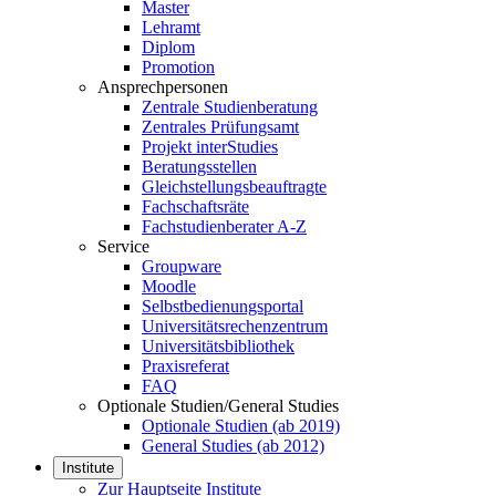
Master
Lehramt
Diplom
Promotion
Ansprechpersonen
Zentrale Studienberatung
Zentrales Prüfungsamt
Projekt interStudies
Beratungsstellen
Gleichstellungsbeauftragte
Fachschaftsräte
Fachstudienberater A-Z
Service
Groupware
Moodle
Selbstbedienungsportal
Universitätsrechenzentrum
Universitätsbibliothek
Praxisreferat
FAQ
Optionale Studien/General Studies
Optionale Studien (ab 2019)
General Studies (ab 2012)
Institute
Zur Hauptseite Institute