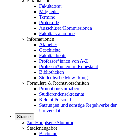
Fakultätsrat
Fakultätsrat
Mitglieder
Termine
Protokolle
Ausschüsse/Kommissionen
Fakultätsrat online
Informationen
Aktuelles
Geschichte
Fakultät heute
Professor*innen von A-Z
Professor*innen im Ruhestand
Bibliotheken
Studentische Mitwirkung
Formulare & Rechtsvorschriften
Promotionsvorhaben
Studierendensekretariat
Referat Personal
Satzungen und sonstige Regelwerke der
Universität
Studium
Zur Hauptseite Studium
Studienangebot
Bachelor