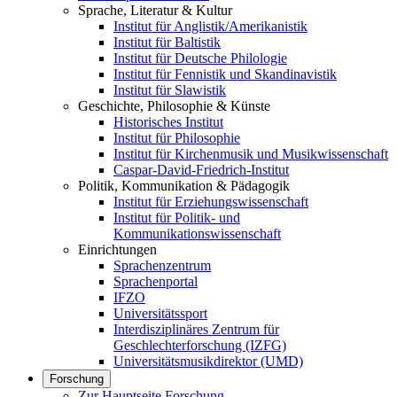
Sprache, Literatur & Kultur
Institut für Anglistik/Amerikanistik
Institut für Baltistik
Institut für Deutsche Philologie
Institut für Fennistik und Skandinavistik
Institut für Slawistik
Geschichte, Philosophie & Künste
Historisches Institut
Institut für Philosophie
Institut für Kirchenmusik und Musikwissenschaft
Caspar-David-Friedrich-Institut
Politik, Kommunikation & Pädagogik
Institut für Erziehungswissenschaft
Institut für Politik- und
Kommunikationswissenschaft
Einrichtungen
Sprachenzentrum
Sprachenportal
IFZO
Universitätssport
Interdisziplinäres Zentrum für
Geschlechterforschung (IZFG)
Universitätsmusikdirektor (UMD)
Forschung
Zur Hauptseite Forschung