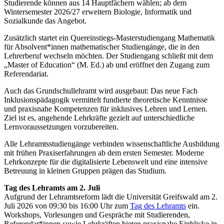
Studierende können aus 14 Hauptfächern wählen; ab dem
Wintersemester 2026/27 erweitern Biologie, Informatik und
Sozialkunde das Angebot.
Zusätzlich startet ein Quereinstiegs-Masterstudiengang Mathematik
für Absolvent*innen mathematischer Studiengänge, die in den
Lehrerberuf wechseln möchten. Der Studiengang schließt mit dem
„Master of Education“ (M. Ed.) ab und eröffnet den Zugang zum
Referendariat.
Auch das Grundschullehramt wird ausgebaut: Das neue Fach
Inklusionspädagogik vermittelt fundierte theoretische Kenntnisse
und praxisnahe Kompetenzen für inklusives Lehren und Lernen.
Ziel ist es, angehende Lehrkräfte gezielt auf unterschiedliche
Lernvoraussetzungen vorzubereiten.
Alle Lehramtsstudiengänge verbinden wissenschaftliche Ausbildung
mit frühen Praxiserfahrungen ab dem ersten Semester. Moderne
Lehrkonzepte für die digitalisierte Lebenswelt und eine intensive
Betreuung in kleinen Gruppen prägen das Studium.
Tag des Lehramts am 2. Juli
Aufgrund der Lehramtsreform lädt die Universität Greifswald am 2.
Juli 2026 von 09:30 bis 16:00 Uhr zum
Tag des Lehramts
ein.
Workshops, Vorlesungen und Gespräche mit Studierenden,
Referendar*innen sowie Lehrkräften bieten praxisnahe Einblicke in