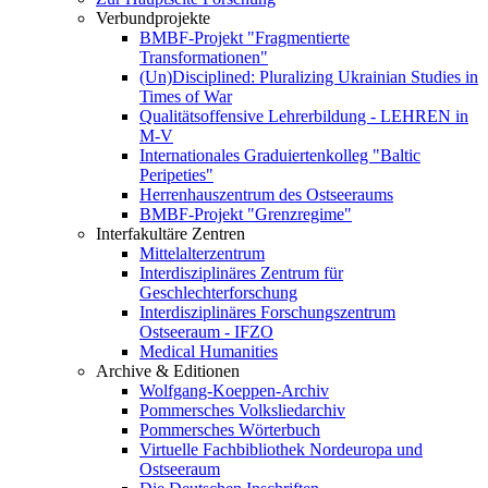
Verbundprojekte
BMBF-Projekt "Fragmentierte
Transformationen"
(Un)Disciplined: Pluralizing Ukrainian Studies in
Times of War
Qualitätsoffensive Lehrerbildung - LEHREN in
M-V
Internationales Graduiertenkolleg "Baltic
Peripeties"
Herrenhauszentrum des Ostseeraums
BMBF-Projekt "Grenzregime"
Interfakultäre Zentren
Mittelalterzentrum
Interdisziplinäres Zentrum für
Geschlechterforschung
Interdisziplinäres Forschungszentrum
Ostseeraum - IFZO
Medical Humanities
Archive & Editionen
Wolfgang-Koeppen-Archiv
Pommersches Volksliedarchiv
Pommersches Wörterbuch
Virtuelle Fachbibliothek Nordeuropa und
Ostseeraum